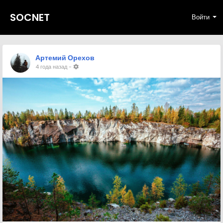
SOCNET
Войти
Артемий Орехов
4 года назад
-