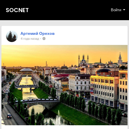
SOCNET
Войти
Артемий Орехов
4 года назад
-