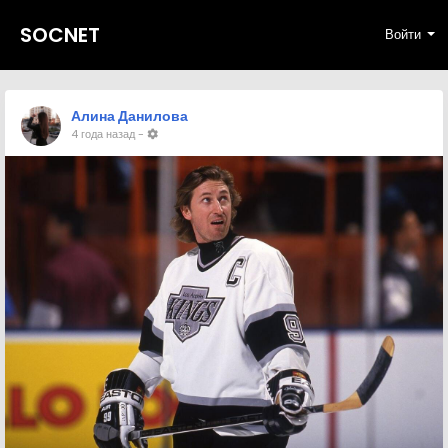
SOCNET
Войти
Алина Данилова
4 года назад
-